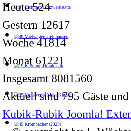
Heute
524
Gestern
12617
Woche
41814
Monat
61221
Insgesamt
8081560
Aktuell sind 795 Gäste und 
Kubik-Rubik Joomla! Exten