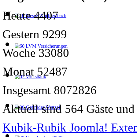
Heute
4407
Gestern
9299
Woche
33080
Monat
52487
Insgesamt
8072826
Aktuell sind 564 Gäste und 
Kubik-Rubik Joomla! Exten