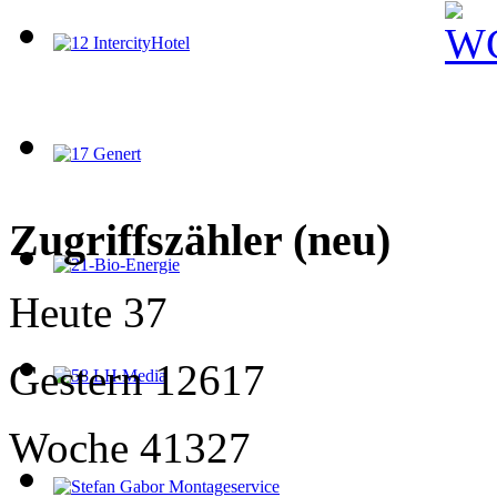
Zugriffszähler (neu)
Heute
37
Gestern
12617
Woche
41327